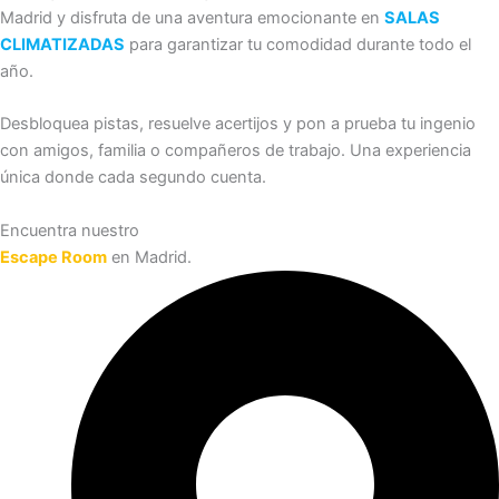
Madrid y disfruta de una aventura emocionante en
SALAS
CLIMATIZADAS
para garantizar tu comodidad durante todo el
año.
Desbloquea pistas, resuelve acertijos y pon a prueba tu ingenio
con amigos, familia o compañeros de trabajo. Una experiencia
única donde cada segundo cuenta.
Encuentra nuestro
Escape Room
en Madrid.