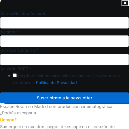
Correo Nombre Acuerdo
Nombre
*
Correo electrónico
*
Acuerdo RGPD
*
Acepto recibir comunicaciones comerciales por correo
electrónico.
Política de Privacidad
Suscribirme a la newsletter
Escape Room en Madrid con producción cinematográfica
¿Podrás escapar a
tiempo?
Sumérgete en nuestros juegos de escape en el corazón de