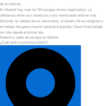
de la historia.
En Madrid hay más de 160 escape rooms registrados. La
diferencia entre uno mediocre y uno memorable está en tres
factores: la calidad de los decorados, el diseño de los enigmas y
el trabajo del game master durante la partida. Clave Final trabaja
los tres desde el primer día.
Nuestros salas de escape en Madrid
¿Cuál será tu próxima misión?