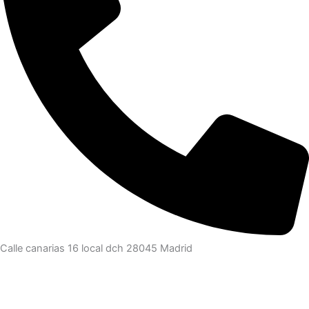
Calle canarias 16 local dch 28045 Madrid