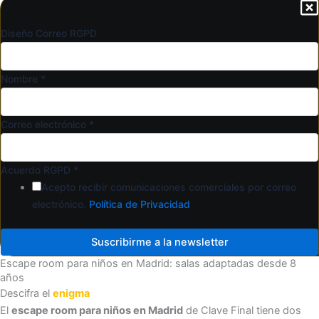
Diseño Correo RGPD
Nombre
*
Correo electrónico
*
Acuerdo RGPD
*
Acepto recibir comunicaciones comerciales por correo
electrónico.
Política de Privacidad
Suscribirme a la newsletter
Escape room para niños en Madrid: salas adaptadas desde 8
años
Descifra el
enigma
El
escape room para niños en Madrid
de Clave Final tiene dos