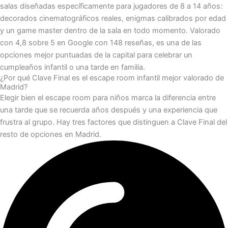
salas diseñadas específicamente para jugadores de 8 a 14 años:
decorados cinematográficos reales, enigmas calibrados por edad
y un game master dentro de la sala en todo momento. Valorado
con 4,8 sobre 5 en Google con 148 reseñas, es una de las
opciones mejor puntuadas de la capital para celebrar un
cumpleaños infantil o una tarde en familia.
¿Por qué Clave Final es el escape room infantil mejor valorado de
Madrid?
Elegir bien el escape room para niños marca la diferencia entre
una tarde que se recuerda años después y una experiencia que
frustra al grupo. Hay tres factores que distinguen a Clave Final del
resto de opciones en Madrid.